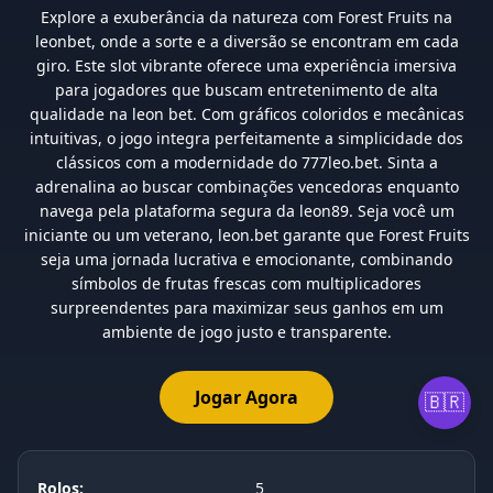
Explore a exuberância da natureza com Forest Fruits na
leonbet, onde a sorte e a diversão se encontram em cada
giro. Este slot vibrante oferece uma experiência imersiva
para jogadores que buscam entretenimento de alta
qualidade na leon bet. Com gráficos coloridos e mecânicas
intuitivas, o jogo integra perfeitamente a simplicidade dos
clássicos com a modernidade do 777leo.bet. Sinta a
adrenalina ao buscar combinações vencedoras enquanto
navega pela plataforma segura da leon89. Seja você um
iniciante ou um veterano, leon.bet garante que Forest Fruits
seja uma jornada lucrativa e emocionante, combinando
símbolos de frutas frescas com multiplicadores
surpreendentes para maximizar seus ganhos em um
ambiente de jogo justo e transparente.
Jogar Agora
🇧🇷
Rolos:
5