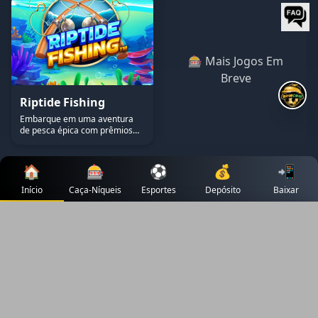
🎰 Mais Jogos Em
Breve
Riptide Fishing
Embarque em uma aventura
de pesca épica com prêmios
incríveis.
🏠
🎰
⚽
💰
📲
Início
Caça-Níqueis
Esportes
Depósito
Baixar
✕
Select Language
🇧🇷
✓
Português