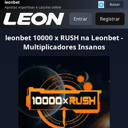
leonbet
🌐
Baixar
Apostas esportivas e cassino online
Entrar
Registrar
leonbet 10000 x RUSH na Leonbet -
Multiplicadores Insanos