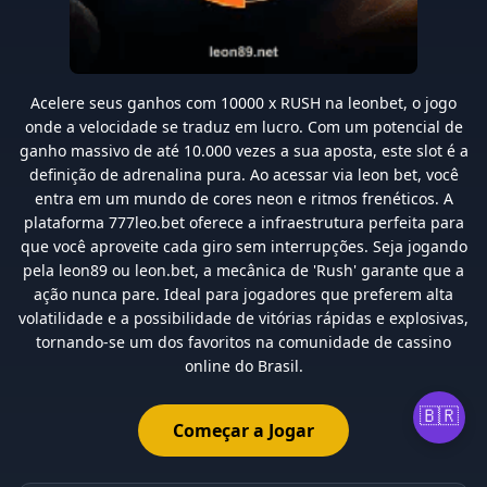
Acelere seus ganhos com 10000 x RUSH na leonbet, o jogo
onde a velocidade se traduz em lucro. Com um potencial de
ganho massivo de até 10.000 vezes a sua aposta, este slot é a
definição de adrenalina pura. Ao acessar via leon bet, você
entra em um mundo de cores neon e ritmos frenéticos. A
plataforma 777leo.bet oferece a infraestrutura perfeita para
que você aproveite cada giro sem interrupções. Seja jogando
pela leon89 ou leon.bet, a mecânica de 'Rush' garante que a
ação nunca pare. Ideal para jogadores que preferem alta
volatilidade e a possibilidade de vitórias rápidas e explosivas,
tornando-se um dos favoritos na comunidade de cassino
online do Brasil.
🇧🇷
Começar a Jogar